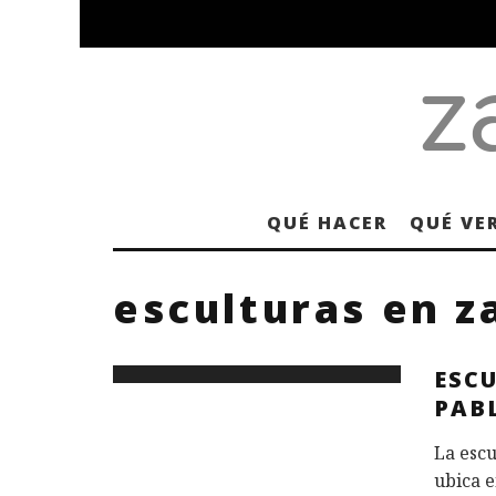
QUÉ HACER
QUÉ VE
esculturas en z
ESC
PAB
La escu
ubica e