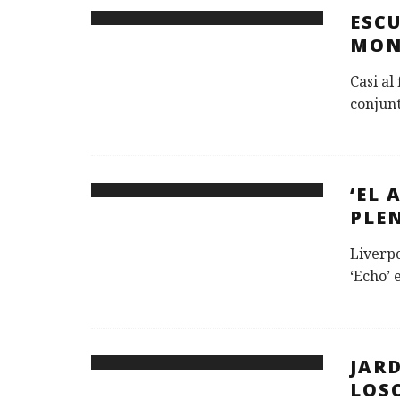
ESCU
MON
Casi al
conjunt
‘EL 
PLE
Liverpo
‘Echo’ 
JAR
LOS