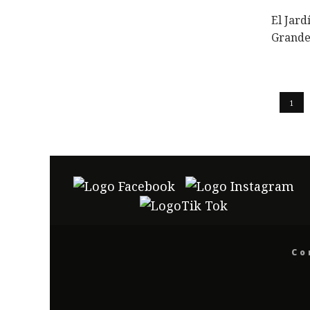
El Jard
Grande 
1
Co