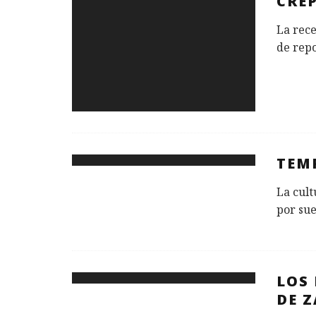
CRE
La rece
de repo
TEM
La cult
por sue
LOS 
DE 