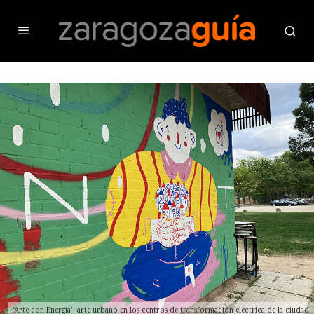
‘Arte con Energía’: arte urbano en los centros de transformación eléctrica de la ciudad