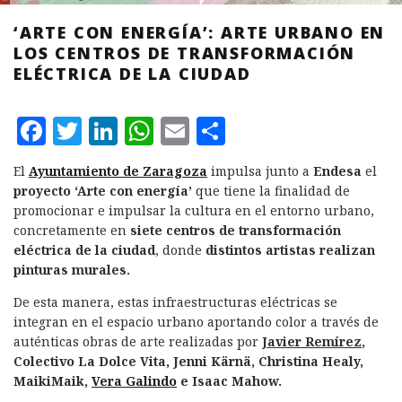
‘ARTE CON ENERGÍA’: ARTE URBANO EN
LOS CENTROS DE TRANSFORMACIÓN
ELÉCTRICA DE LA CIUDAD
F
T
L
W
E
C
a
w
i
h
m
o
El
Ayuntamiento de Zaragoza
impulsa junto a
Endesa
el
c
it
n
at
ai
m
proyecto ‘Arte con energía’
que tiene la finalidad de
e
te
k
s
l
p
promocionar e impulsar la cultura en el entorno urbano,
concretamente en
siete centros de transformación
b
r
e
A
a
eléctrica de la ciudad
, donde
distintos artistas realizan
o
d
p
rt
pinturas murales.
o
I
p
ir
De esta manera, estas infraestructuras eléctricas se
k
n
integran en el espacio urbano aportando color a través de
auténticas obras de arte realizadas por
Javier Remírez
,
Colectivo La Dolce Vita, Jenni Kärnä, Christina Healy,
MaikiMaik,
Vera Galindo
e Isaac Mahow.