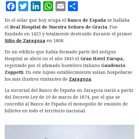
F
T
L
W
E
C
a
w
i
h
m
o
En el solar que hoy ocupa el
Banco de España
se hallaba
c
it
n
at
ai
m
el
Real Hospital de Nuestra Señora de Gracia
. Fue
e
te
k
s
l
p
fundado en 1425 y totalmente destruido durante el primer
Sitio de Zaragoza
en 1808.
b
r
e
A
a
En un edificio que había formado parte del antiguo
o
d
p
rt
Hospital se abrió en el año 1845 el
Gran Hotel Europa,
o
I
p
ir
regentado por el afamado hostelero italiano
Gaudencio
k
n
Zoppetti
. En este lujoso establecimiento solían hospedarse
los más ilustres visitantes de
Zaragoza
.
La sucursal del Banco de España en Zaragoza nació a partir
del Decreto Ley de 19 de marzo de 1874, por el que se
concedió al Banco de España el monopolio de emisión de
billetes en todo el territorio nacional.