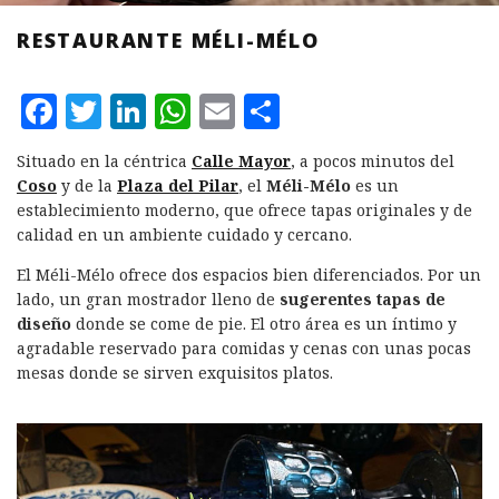
RESTAURANTE MÉLI-MÉLO
F
T
L
W
E
C
a
w
i
h
m
o
Situado en la céntrica
Calle Mayor
, a pocos minutos del
c
it
n
at
ai
m
Coso
y de la
Plaza del Pilar
, el
Méli-Mélo
es un
e
te
k
s
l
p
establecimiento moderno, que ofrece tapas originales y de
calidad en un ambiente cuidado y cercano.
b
r
e
A
a
El Méli-Mélo ofrece dos espacios bien diferenciados. Por un
o
d
p
rt
lado, un gran mostrador lleno de
sugerentes tapas de
o
I
p
ir
diseño
donde se come de pie. El otro área es un íntimo y
k
n
agradable reservado para comidas y cenas con unas pocas
mesas donde se sirven exquisitos platos.