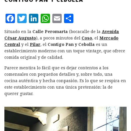
F
T
L
W
E
C
a
w
i
h
m
o
Situado en la
Calle Peromarta
(bocacalle de la
Avenida
c
it
n
at
ai
m
César Augusto
), a pocos minutos del
Coso
, el
Mercado
e
te
k
s
l
p
Central
y el
Pilar
, el
Contigo Pan y Cebolla
es un
establecimiento moderno con un toque vintage, que ofrece
b
r
e
A
a
comida original y de calidad.
o
d
p
rt
Parece mentira lo fácil que es dejar contentos a los
o
I
p
ir
comensales con pequeños detalles y, sobre todo, una
k
n
cocina auténtica y hecha conpasión. Es lo que se respira en
este establecimiento con una única pretensión: la de
querer gustar.