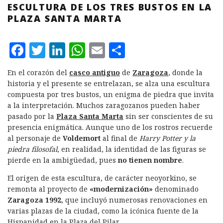
ESCULTURA DE LOS TRES BUSTOS EN LA
PLAZA SANTA MARTA
F
T
L
W
E
C
a
w
i
h
m
o
En el corazón del
casco antiguo
de
Zaragoza
, donde la
c
it
n
at
ai
m
historia y el presente se entrelazan, se alza una escultura
e
te
k
s
l
p
compuesta por tres bustos, un enigma de piedra que invita
a la interpretación. Muchos zaragozanos pueden haber
b
r
e
A
a
pasado por la
Plaza Santa Marta
sin ser conscientes de su
o
d
p
rt
presencia enigmática. Aunque uno de los rostros recuerde
al personaje de
Voldemort
al final de
Harry Potter y la
o
I
p
ir
piedra filosofal
, en realidad, la identidad de las figuras se
k
n
pierde en la ambigüedad, pues
no tienen nombre
.
El origen de esta escultura, de carácter neoyorkino, se
remonta al proyecto de
«modernización»
denominado
Zaragoza 1992
, que incluyó numerosas renovaciones en
varias plazas de la ciudad, como la icónica fuente de la
Hispanidad en la Plaza del Pilar.