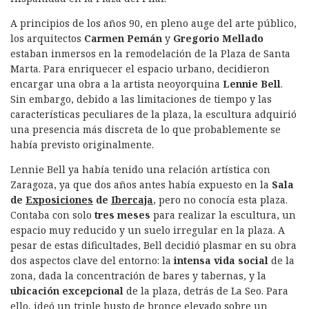
A principios de los años 90, en pleno auge del arte público,
los arquitectos
Carmen Pemán
y
Gregorio Mellado
estaban inmersos en la remodelación de la Plaza de Santa
Marta. Para enriquecer el espacio urbano, decidieron
encargar una obra a la artista neoyorquina
Lennie Bell
.
Sin embargo, debido a las limitaciones de tiempo y las
características peculiares de la plaza, la escultura adquirió
una presencia más discreta de lo que probablemente se
había previsto originalmente.
Lennie Bell ya había tenido una relación artística con
Zaragoza, ya que dos años antes había expuesto en la
Sala
de
Exposiciones
de
Ibercaja
, pero no conocía esta plaza.
Contaba con solo
tres meses
para realizar la escultura, un
espacio muy reducido y un suelo irregular en la plaza. A
pesar de estas dificultades, Bell decidió plasmar en su obra
dos aspectos clave del entorno: la
intensa vida social
de la
zona, dada la concentración de bares y tabernas, y la
ubicación excepcional
de la plaza, detrás de La Seo. Para
ello, ideó un triple busto de bronce elevado sobre un