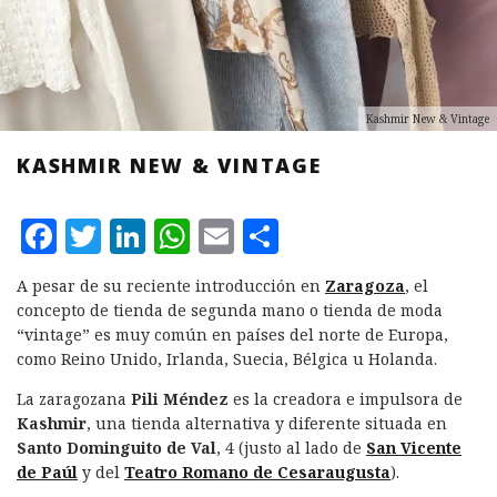
Kashmir New & Vintage
KASHMIR NEW & VINTAGE
F
T
L
W
E
C
a
w
i
h
m
o
A pesar de su reciente introducción en
Zaragoza
, el
c
it
n
at
ai
m
concepto de tienda de segunda mano o tienda de moda
e
te
k
s
l
p
“vintage” es muy común en países del norte de Europa,
como Reino Unido, Irlanda, Suecia, Bélgica u Holanda.
b
r
e
A
a
La zaragozana
Pili Méndez
es la creadora e impulsora de
o
d
p
rt
Kashmir
, una tienda alternativa y diferente situada en
o
I
p
ir
Santo Dominguito de Val
, 4 (justo al lado de
San Vicente
k
n
de Paúl
y del
Teatro Romano de Cesaraugusta
).