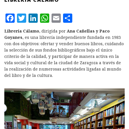
F
T
L
W
E
C
a
w
i
h
m
o
Librería Cálamo
, dirigida por
Ana Cañellas y Paco
c
it
n
at
ai
m
Goyanes
, es una librería independiente fundada en 1983
e
te
k
s
l
p
con dos objetivos: ofertar y vender buenos libros, cuidando
la selección de sus fondos bibliográficos bajo el único
b
r
e
A
a
criterio de la calidad, y participar de manera activa en la
o
d
p
rt
vida social y cultural de la ciudad de Zaragoza a través de
la realización de numerosas actividades ligadas al mundo
o
I
p
ir
del libro y de la cultura.
k
n