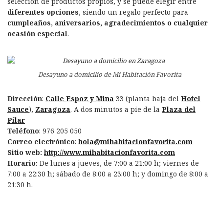
selección de productos propios, y se puede elegir entre
diferentes opciones
, siendo un regalo perfecto para
cumpleaños, aniversarios, agradecimientos o cualquier
ocasión especial
.
Desayuno a domicilio de Mi Habitación Favorita
Dirección
:
Calle Espoz y Mina
33 (planta baja del
Hotel
Sauce
),
Zaragoza
. A dos minutos a pie de la
Plaza del
Pilar
Teléfono
: 976 205 050
Correo electrónico
:
hola@mihabitacionfavorita.com
Sitio web:
http://www.mihabitacionfavorita.com
Horario:
De lunes a jueves, de 7:00 a 21:00 h; viernes de
7:00 a 22:30 h; sábado de 8:00 a 23:00 h; y domingo de 8:00 a
21:30 h.