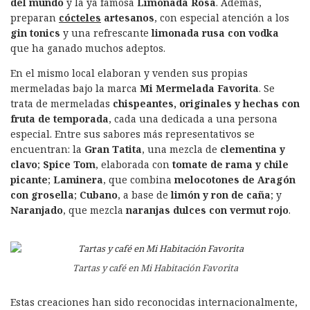
del mundo
y la ya famosa
Limonada Rosa
. Además,
preparan
cócteles
artesanos
, con especial atención a los
gin tonics
y una refrescante
limonada rusa con vodka
que ha ganado muchos adeptos.
En el mismo local elaboran y venden sus propias
mermeladas bajo la marca
Mi Mermelada Favorita
. Se
trata de mermeladas
chispeantes, originales y hechas con
fruta de temporada
, cada una dedicada a una persona
especial. Entre sus sabores más representativos se
encuentran: la
Gran Tatita
, una mezcla de
clementina y
clavo
;
Spice Tom
, elaborada con
tomate de rama y chile
picante
;
Laminera
, que combina
melocotones de Aragón
con grosella
;
Cubano
, a base de
limón y ron de caña
; y
Naranjado
, que mezcla
naranjas dulces con vermut rojo
.
Tartas y café en Mi Habitación Favorita
Estas creaciones han sido reconocidas internacionalmente,