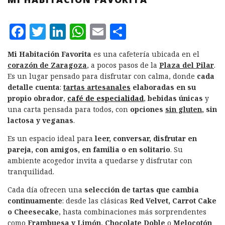
F
T
L
W
E
C
a
w
i
h
m
o
Mi Habitación Favorita
es una cafetería ubicada en el
c
it
n
at
ai
m
corazón de Zaragoza
, a pocos pasos de la
Plaza del Pilar
.
e
te
k
s
l
p
Es un lugar pensado para disfrutar con calma, donde
cada
detalle cuenta
:
tartas artesanales
elaboradas en su
b
r
e
A
a
propio obrador
,
café de especialidad
,
bebidas únicas
y
o
d
p
rt
una carta pensada para todos, con
opciones
sin gluten
, sin
lactosa y veganas
.
o
I
p
ir
k
n
Es un espacio ideal para
leer, conversar, disfrutar en
pareja, con amigos, en familia o en solitario
. Su
ambiente acogedor invita a quedarse y disfrutar con
tranquilidad.
Cada día ofrecen una
selección de tartas que cambia
continuamente
: desde las clásicas
Red Velvet, Carrot Cake
o Cheesecake
, hasta combinaciones más sorprendentes
como
Frambuesa y Limón, Chocolate Doble
o
Melocotón