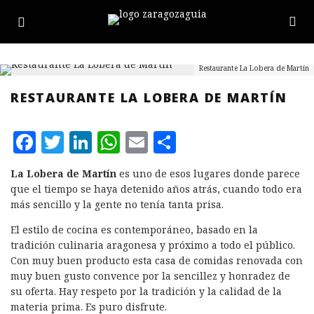
Restaurante La Lobera de Martín
RESTAURANTE LA LOBERA DE MARTÍN
F
T
L
W
E
C
a
w
i
h
m
o
La Lobera de Martín
es uno de esos lugares donde parece
c
it
n
at
ai
m
que el tiempo se haya detenido años atrás, cuando todo era
e
te
k
s
l
p
más sencillo y la gente no tenía tanta prisa.
b
r
e
A
a
El estilo de cocina es contemporáneo, basado en la
tradición culinaria aragonesa y próximo a todo el público.
o
d
p
rt
Con muy buen producto esta casa de comidas renovada con
o
I
p
ir
muy buen gusto convence por la sencillez y honradez de
k
n
su oferta. Hay respeto por la tradición y la calidad de la
materia prima. Es puro disfrute.