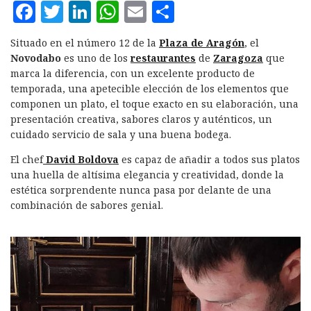
F
T
L
W
E
C
a
w
i
h
m
o
Situado en el número 12 de la
Plaza de Aragón
, el
c
it
n
at
ai
m
Novodabo
es uno de los
restaurantes
de
Zaragoza
que
e
te
k
s
l
p
marca la diferencia, con un excelente producto de
temporada, una apetecible elección de los elementos que
b
r
e
A
a
componen un plato, el toque exacto en su elaboración, una
o
d
p
rt
presentación creativa, sabores claros y auténticos, un
cuidado servicio de sala y una buena bodega.
o
I
p
ir
k
n
El chef
David Boldova
es capaz de añadir a todos sus platos
una huella de altísima elegancia y creatividad, donde la
estética sorprendente nunca pasa por delante de una
combinación de sabores genial.