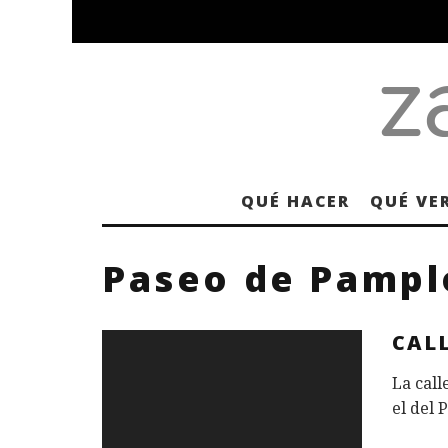
QUÉ HACER
QUÉ VE
Paseo de Pamp
CAL
La call
el del 