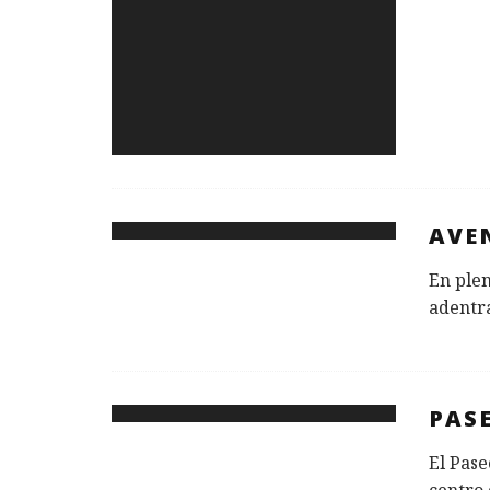
AVE
En plen
adentra
PAS
El Pase