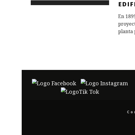
EDIF
En 1899
proyec
planta 
Co