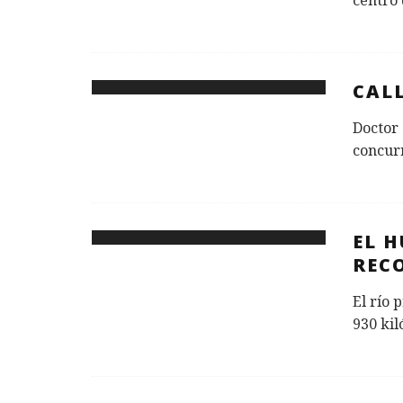
centro 
CAL
Doctor 
concurr
EL H
REC
El río 
930 kil