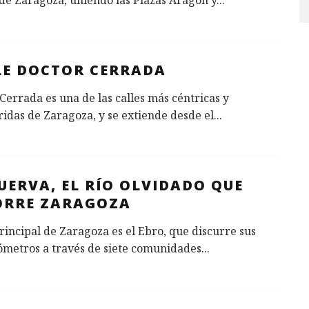
de Zaragoza, uniendo las Plazas Aragón y
...
LE DOCTOR CERRADA
Cerrada es una de las calles más céntricas y
idas de Zaragoza, y se extiende desde el
...
UERVA, EL RÍO OLVIDADO QUE
ORRE ZARAGOZA
principal de Zaragoza es el Ebro, que discurre sus
ómetros a través de siete comunidades
...