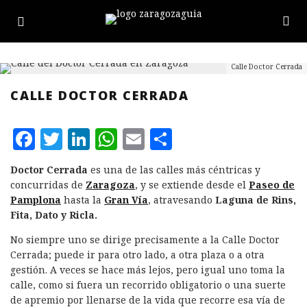
Calle Doctor Cerrada
CALLE DOCTOR CERRADA
F
T
L
W
E
C
a
w
i
h
m
o
Doctor Cerrada
es una de las calles más céntricas y
c
it
n
at
ai
m
concurridas de
Zaragoza
, y se extiende desde el
Paseo de
e
te
k
s
l
p
Pamplona
hasta la
Gran Vía
, atravesando
Laguna de Rins,
Fita, Dato y Ricla.
b
r
e
A
a
No siempre uno se dirige precisamente a la Calle Doctor
o
d
p
rt
Cerrada; puede ir para otro lado, a otra plaza o a otra
o
I
p
ir
gestión. A veces se hace más lejos, pero igual uno toma la
k
n
calle, como si fuera un recorrido obligatorio o una suerte
de apremio por llenarse de la vida que recorre esa vía de