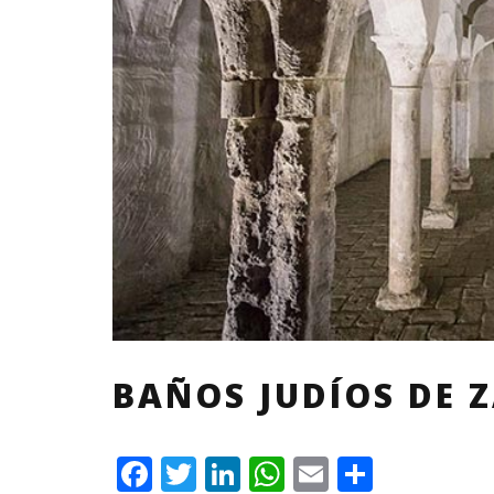
BAÑOS JUDÍOS DE 
F
T
L
W
E
C