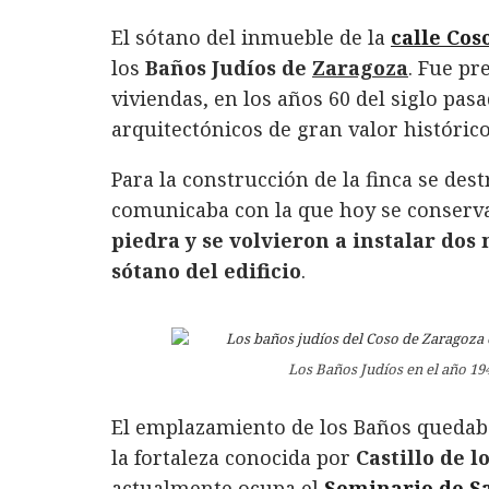
a
w
i
h
m
o
El sótano del inmueble de la
calle Cos
c
it
n
at
ai
m
los
Baños Judíos de
Zaragoza
. Fue pr
e
te
k
s
l
p
viviendas, en los años 60 del siglo pa
b
r
e
A
a
arquitectónicos de gran valor histórico
o
d
p
rt
Para la construcción de la finca se de
o
I
p
ir
comunicaba con la que hoy se conserv
k
n
piedra y se volvieron a instalar dos 
sótano del edificio
.
Los Baños Judíos en el año 19
El emplazamiento de los Baños quedaba 
la fortaleza conocida por
Castillo de l
actualmente ocupa el
Seminario de S