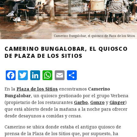
Camerino Bungalobar, el quiosco de Plaza de los Sitios
CAMERINO BUNGALOBAR, EL QUIOSCO
DE PLAZA DE LOS SITIOS
F
T
L
W
E
C
a
w
i
h
m
o
En la
Plaza de los Sitios
encontramos
Camerino
c
it
n
at
ai
m
Bungalobar
, un quiosco gestionado por el grupo Verbena
e
te
k
s
l
p
(propietario de los restaurantes
Garbo
,
Gonzo
y
Ginger
)
que está abierto desde la mañana a la noche para ofrecer
b
r
e
A
a
desde desayunos a comidas y cenas.
o
d
p
rt
Camerino se ubica donde estaba el antiguo quiosco de
o
I
p
ir
prensa de la Plaza de los Sitios que, por supuesto, ha