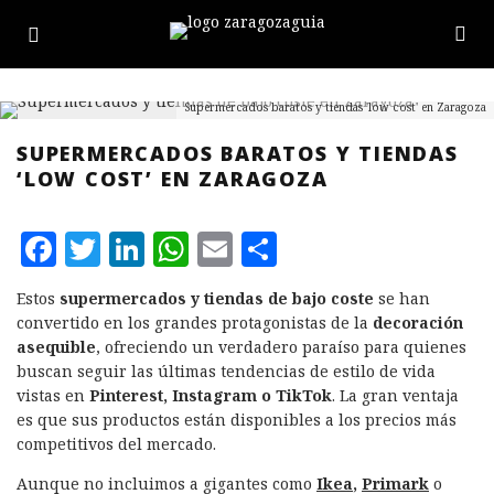
Supermercados baratos y tiendas 'low cost' en Zaragoza
SUPERMERCADOS BARATOS Y TIENDAS
‘LOW COST’ EN ZARAGOZA
F
T
L
W
E
C
a
w
i
h
m
o
Estos
supermercados y tiendas de bajo coste
se han
c
it
n
at
ai
m
convertido en los grandes protagonistas de la
decoración
e
te
k
s
l
p
asequible
, ofreciendo un verdadero paraíso para quienes
buscan seguir las últimas tendencias de estilo de vida
b
r
e
A
a
vistas en
Pinterest, Instagram o TikTok
. La gran ventaja
o
d
p
rt
es que sus productos están disponibles a los precios más
competitivos del mercado.
o
I
p
ir
Aunque no incluimos a gigantes como
Ikea
,
Primark
o