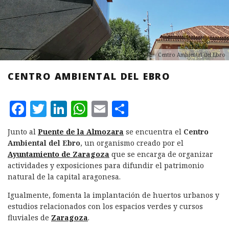
Centro Ambiental del Ebro
CENTRO AMBIENTAL DEL EBRO
F
T
L
W
E
C
a
w
i
h
m
o
Junto al
Puente de la Almozara
se encuentra el
Centro
c
it
n
at
ai
m
Ambiental del Ebro
, un organismo creado por el
e
te
k
s
l
p
Ayuntamiento de Zaragoza
que se encarga de organizar
actividades y exposiciones para difundir el patrimonio
b
r
e
A
a
natural de la capital aragonesa.
o
d
p
rt
Igualmente, fomenta la implantación de huertos urbanos y
o
I
p
ir
estudios relacionados con los espacios verdes y cursos
k
n
fluviales de
Zaragoza
.