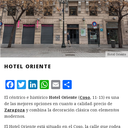
Hotel Oriente
HOTEL ORIENTE
F
T
L
W
E
C
a
w
i
h
m
o
El céntrico e histórico
Hotel Oriente
(
Coso
, 11-13) es una
c
it
n
at
ai
m
de las mejores opciones en cuanto a calidad-precio de
e
te
k
s
l
p
Zaragoza
y combina la decoración clásica con elementos
modernos.
b
r
e
A
a
El Hotel Oriente está situado en el Coso, la calle que rodea