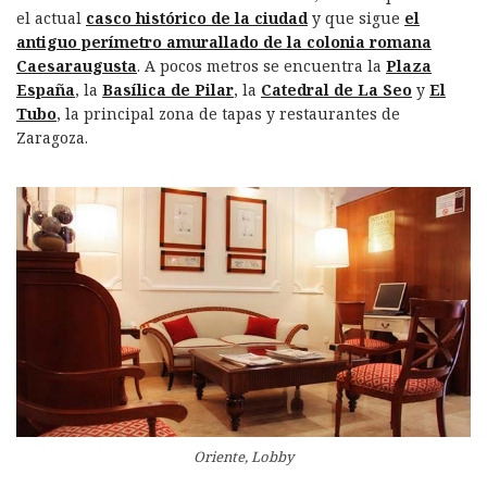
o
d
p
rt
el actual
casco histórico de la ciudad
y que sigue
el
o
I
p
ir
antiguo perímetro amurallado de la colonia romana
k
n
Caesaraugusta
. A pocos metros se encuentra la
Plaza
España
, la
Basílica de Pilar
, la
Catedral de La Seo
y
El
Tubo
, la principal zona de tapas y restaurantes de
Zaragoza.
Oriente, Lobby