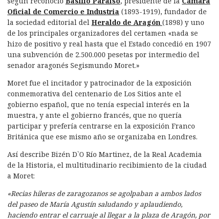
o
I
p
ir
según reconoció
Basilio Paraiso
, presidente de la
Cámara
k
n
Oficial de Comercio e Industria
(1893-1919), fundador de
la sociedad editorial del
Heraldo de Aragón
(1898) y uno
de los principales organizadores del certamen «nada se
hizo de positivo y real hasta que el Estado concedió en 1907
una subvención de 2.500.000 pesetas por intermedio del
senador aragonés Segismundo Moret.»
Moret fue el incitador y patrocinador de la exposición
conmemorativa del centenario de Los Sitios ante el
gobierno español, que no tenía especial interés en la
muestra, y ante el gobierno francés, que no quería
participar y prefería centrarse en la exposición Franco
Británica que ese mismo año se organizaba en Londres.
Así describe Bizén D`O Río Martinez, de la Real Academia
de la Historia, el multitudinario recibimiento de la ciudad
a Moret:
«Recias hileras de zaragozanos se agolpaban a ambos lados
del paseo de María Agustín saludando y aplaudiendo,
haciendo entrar el carruaje al llegar a la plaza de Aragón, por