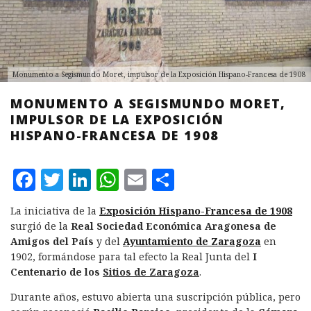
Monumento a Segismundo Moret, impulsor de la Exposición Hispano-Francesa de 1908
MONUMENTO A SEGISMUNDO MORET,
IMPULSOR DE LA EXPOSICIÓN
HISPANO-FRANCESA DE 1908
F
T
L
W
E
C
a
w
i
h
m
o
La iniciativa de la
Exposición Hispano-Francesa de 1908
c
it
n
at
ai
m
surgió de la
Real Sociedad Económica Aragonesa de
e
te
k
s
l
p
Amigos del País
y del
Ayuntamiento de Zaragoza
en
1902, formándose para tal efecto la Real Junta del
I
b
r
e
A
a
Centenario de los
Sitios de Zaragoza
.
o
d
p
rt
Durante años, estuvo abierta una suscripción pública, pero