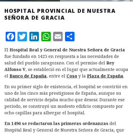
HOSPITAL PROVINCIAL DE NUESTRA
SEÑORA DE GRACIA
F
T
L
W
E
C
a
w
i
h
m
o
El
Hospital Real y General de Nuestra Señora de Gracia
c
it
n
at
ai
m
fue fundado en 1425 en respuesta a las necesidades de
e
te
k
s
l
p
salud del pueblo zaragozano. Con el permiso del
Rey
Alfonso V
, se estableció en el lugar que actualmente ocupa
b
r
e
A
a
el
Banco de España
, entre el
Coso
y la
Plaza de España
.
o
d
p
rt
En su primer siglo de existencia, el hospital se convirtió en
o
I
p
ir
uno de los cinco más prestigiosos de España, aunque su
k
n
calidad de servicio dejaba mucho que desear. Durante ese
periodo, se construyó un modesto edificio compuesto por
ocho capillas para albergar el hospital.
En 1496 se redactaron las primeras ordenanzas
del
Hospital Real y General de Nuestra Señora de Gracia, que