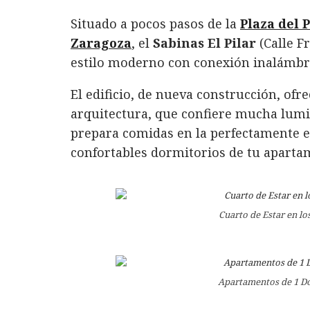
a
w
i
h
m
o
Situado a pocos pasos de la
Plaza del P
c
it
n
at
ai
m
Zaragoza
, el
Sabinas El Pilar
(Calle F
e
te
k
s
l
p
estilo moderno con conexión inalámbric
b
r
e
A
a
o
d
p
rt
El edificio, de nueva construcción, ofr
arquitectura, que confiere mucha lumin
o
I
p
ir
prepara comidas en la perfectamente e
k
n
confortables dormitorios de tu aparta
Cuarto de Estar en lo
Apartamentos de 1 Dor