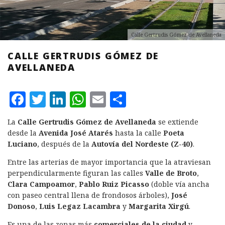
Calle Gertrudis Gómez de Avellaneda
CALLE GERTRUDIS GÓMEZ DE
AVELLANEDA
F
T
L
W
E
C
a
w
i
h
m
o
La
Calle
Gertrudis Gómez de Avellaneda
se extiende
c
it
n
at
ai
m
desde la
Avenida José Atarés
hasta la calle
Poeta
e
te
k
s
l
p
Luciano
, después de la
Autovía del Nordeste (Z-40)
.
b
r
e
A
a
Entre las arterias de mayor importancia que la atraviesan
perpendicularmente figuran las calles
Valle de Broto
,
o
d
p
rt
Clara Campoamor
,
Pablo Ruiz Picasso
(doble vía ancha
o
I
p
ir
con paseo central llena de frondosos árboles),
José
k
n
Donoso
,
Luis Legaz Lacambra
y
Margarita Xirgú
.
Es una de las zonas más
comerciales de la ciudad
y