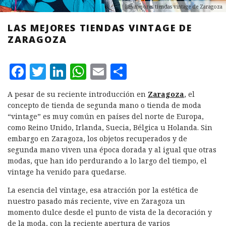
Las mejores tiendas vintage de Zaragoza
LAS MEJORES TIENDAS VINTAGE DE
ZARAGOZA
F
T
L
W
E
C
a
w
i
h
m
o
A pesar de su reciente introducción en
Zaragoza
, el
c
it
n
at
ai
m
concepto de tienda de segunda mano o tienda de moda
e
te
k
s
l
p
“vintage” es muy común en países del norte de Europa,
como Reino Unido, Irlanda, Suecia, Bélgica u Holanda. Sin
b
r
e
A
a
embargo en Zaragoza, los objetos recuperados y de
o
d
p
rt
segunda mano viven una época dorada y al igual que otras
modas, que han ido perdurando a lo largo del tiempo, el
o
I
p
ir
vintage ha venido para quedarse.
k
n
La esencia del vintage, esa atracción por la estética de
nuestro pasado más reciente, vive en Zaragoza un
momento dulce desde el punto de vista de la decoración y
de la moda, con la reciente apertura de varios