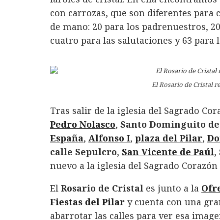
con carrozas, que son diferentes para 
de mano: 20 para los padrenuestros, 200
cuatro para las salutaciones y 63 para l
El Rosario de Cristal r
Tras salir de la iglesia del Sagrado Cor
Pedro Nolasco
,
Santo Dominguito de
España
,
Alfonso I
,
plaza del Pilar
,
Do
calle Sepulcro
,
San Vicente de Paúl
,
nuevo a la iglesia del Sagrado Corazón 
El
Rosario de Cristal
es junto a la
Ofr
Fiestas del Pilar
y cuenta con una gran
abarrotar las calles para ver esa image