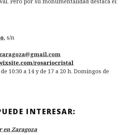
Val. Pero por su monumentalidad destaca el
co
, s/n
alzaragoza@gmail.com
.wixsite.com/rosariocristal
 de 10:30 a 14 y de 17 a 20 h. Domingos de
PUEDE INTERESAR:
r en Zaragoza