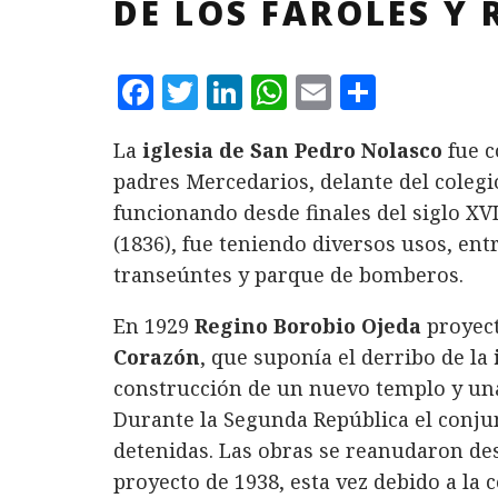
DE LOS FAROLES Y 
F
T
L
W
E
C
a
w
i
h
m
o
La
iglesia de San Pedro Nolasco
fue c
c
it
n
at
ai
m
padres Mercedarios, delante del colegi
e
te
k
s
l
p
funcionando desde finales del siglo XVI
b
r
e
A
a
(1836), fue teniendo diversos usos, entr
o
d
p
rt
transeúntes y parque de bomberos.
o
I
p
ir
En 1929
Regino Borobio Ojeda
proyect
k
n
Corazón
, que suponía el derribo de la
construcción de un nuevo templo y una 
Durante la Segunda República el conjun
detenidas. Las obras se reanudaron de
proyecto de 1938, esta vez debido a la