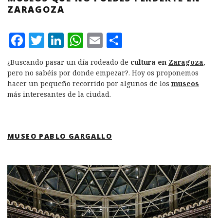
ZARAGOZA
F
T
L
W
E
C
a
w
i
h
m
o
¿Buscando pasar un día rodeado de
cultura en
Zaragoza
,
c
it
n
at
ai
m
pero no sabéis por donde empezar?. Hoy os proponemos
e
te
k
s
l
p
hacer un pequeño recorrido por algunos de los
museos
más interesantes de la ciudad.
b
r
e
A
a
o
d
p
rt
o
I
p
ir
MUSEO PABLO GARGALLO
k
n