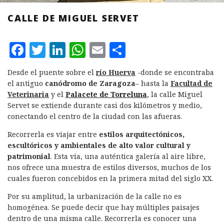
CALLE DE MIGUEL SERVET
F
T
L
W
E
C
a
w
i
h
m
o
Desde el puente sobre el
río Huerva
-donde se encontraba
c
it
n
at
ai
m
el antiguo
canódromo de Zaragoza
– hasta la
Facultad de
e
te
k
s
l
p
Veterinaria
y el
Palacete de Torreluna
, la calle Miguel
Servet se extiende durante casi dos kilómetros y medio,
b
r
e
A
a
conectando el centro de la ciudad con las afueras.
o
d
p
rt
Recorrerla es viajar entre
estilos arquitectónicos,
o
I
p
ir
escultóricos y ambientales de alto valor cultural y
k
n
patrimonial
. Esta vía, una auténtica galería al aire libre,
nos ofrece una muestra de estilos diversos, muchos de los
cuales fueron concebidos en la primera mitad del siglo XX.
Por su amplitud, la urbanización de la calle no es
homogénea. Se puede decir que hay múltiples paisajes
dentro de una misma calle. Recorrerla es conocer una