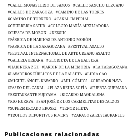
CALLE MONASTERIO DE SAMOS
CALLE SANCHO LEZCANO
CALLES DE ZARAGOZA
CAMINO DE LAS TORRES
CAMINO DE TORRERO
CANAL IMPERIAL
CHURRERIA SATUR
COLEGIO MARÍA AUXILIADORA
CUESTA DE MORON
DESSIN
FÁBRICA DE HARINAS DE ANTONIO MORÓN
FABRICA DE LA ZARAGOZANA
FESTIVAL ASALTO
FESTIVAL INTERNACIONAL DE ARTE URBANO ASALTO
GALERIA URBANA
GLORIETA DE LA BALSERA
HARINERA ZGZ
JARDIN DE LA MEMORIA
LA ZARAGOZANA
LAVADEROS PÚBLICOS DE LA BALSETA
LIDIA CAO
MIGUEL ÁNGEL NAVARRO
MIL CÓMICS
OBRADOR NAVA
PASEO DEL CANAL
PLAZA REINA SOFÍA
PUERTA QUEMADA
RESTAURANTE FUJIYAMA
RICARDO MAGDALENA
RIO HUERVA
SAN JOSÉ DE LOS CARMELITAS DESCALZOS
SUPERMERCADO EROSKI
TENOR FLETA
TROFEOS DEPORTIVOS RIVER'S
ZARAGOZA RESTAURANTES
Publicaciones relacionadas