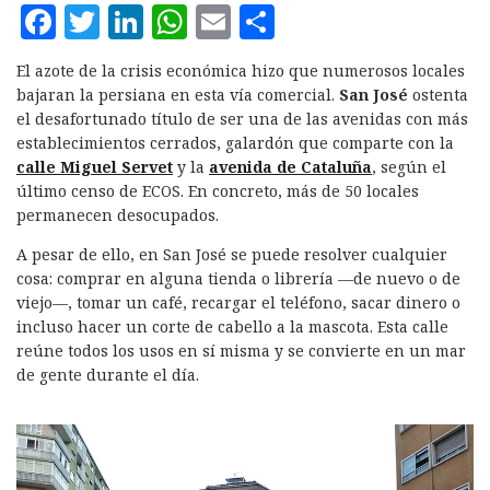
F
T
L
W
E
C
a
w
i
h
m
o
El azote de la crisis económica hizo que numerosos locales
c
it
n
at
ai
m
bajaran la persiana en esta vía comercial.
San José
ostenta
e
te
k
s
l
p
el desafortunado título de ser una de las avenidas con más
establecimientos cerrados, galardón que comparte con la
b
r
e
A
a
calle Miguel Servet
y la
avenida de Cataluña
, según el
o
d
p
rt
último censo de ECOS. En concreto, más de 50 locales
permanecen desocupados.
o
I
p
ir
k
n
A pesar de ello, en San José se puede resolver cualquier
cosa: comprar en alguna tienda o librería —de nuevo o de
viejo—, tomar un café, recargar el teléfono, sacar dinero o
incluso hacer un corte de cabello a la mascota. Esta calle
reúne todos los usos en sí misma y se convierte en un mar
de gente durante el día.