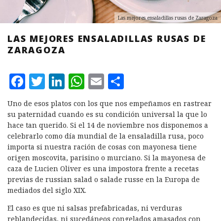
Las mejores ensaladillas rusas de Zaragoza
LAS MEJORES ENSALADILLAS RUSAS DE
ZARAGOZA
F
T
L
W
E
C
a
w
i
h
m
o
Uno de esos platos con los que nos empeñamos en rastrear
c
it
n
at
ai
m
su paternidad cuando es su condición universal la que lo
e
te
k
s
l
p
hace tan querido. Si el 14 de noviembre nos disponemos a
celebrarlo como día mundial de la ensaladilla rusa, poco
b
r
e
A
a
importa si nuestra ración de cosas con mayonesa tiene
o
d
p
rt
origen moscovita, parisino o murciano. Si la mayonesa de
caza de Lucien Oliver es una impostora frente a recetas
o
I
p
ir
previas de russian salad o salade russe en la Europa de
k
n
mediados del siglo XIX.
El caso es que ni salsas prefabricadas, ni verduras
reblandecidas, ni sucedáneos congelados amasados con