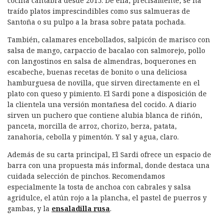
cocina cántabra desde 2015. De ella, precisamente, se ha
traído platos imprescindibles como sus salmueras de
Santoña o su pulpo a la brasa sobre patata pochada.
También, calamares encebollados, salpicón de marisco con
salsa de mango, carpaccio de bacalao con salmorejo, pollo
con langostinos en salsa de almendras, boquerones en
escabeche, buenas recetas de bonito o una deliciosa
hamburguesa de novilla, que sirven directamente en el
plato con queso y pimiento. El Sardi pone a disposición de
la clientela una versión montañesa del cocido. A diario
sirven un puchero que contiene alubia blanca de riñón,
panceta, morcilla de arroz, chorizo, berza, patata,
zanahoria, cebolla y pimentón. Y sal y agua, claro.
Además de su carta principal, El Sardi ofrece un espacio de
barra con una propuesta más informal, donde destaca una
cuidada selección de pinchos. Recomendamos
especialmente la tosta de anchoa con cabrales y salsa
agridulce, el atún rojo a la plancha, el pastel de puerros y
gambas, y la
ensaladilla rusa
.