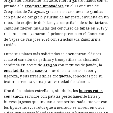
originales creaciones. En 2019, fueron galardonados con el
premio a la
Croqueta Innovadora
en el I Concurso de
Croquetas de Zaragoza, gracias a su croqueta de gambas
con palito de cangrejo y surimi de langosta, envuelta en un
rebozado crujiente de kikos y acompañada de salsa tártara.
También fueron finalistas del concurso de
tapas
en 2018 y
recientemente ganaron el primer premio en el Concurso
de Tapas de San José 2024 con su aclamada Zamburiña
Fusión.
Entre sus platos más solicitados se encuentran clásicos
como el canelón de gallina y trompetillas, la alcachofa
confitada en aceite de
Aragón
con taquitos de jamón, la
ensaladilla rusa casera
, que destaca por su sabor y
ligereza, y sus irresistibles
croquetas
, conocidas por su
textura cremosa y una gran variedad de sabores.
Uno de los platos estrella es, sin duda, los
huevos rotos
con jamón
, servidos con patatas perfectamente fritas y
huevos jugosos que invitan a romperlos. Nada que ver con
los típicos huevos rotos que a menudo se sirven en otros
sitios, con patatas blandas y aceitosas, o huevos resecos. En