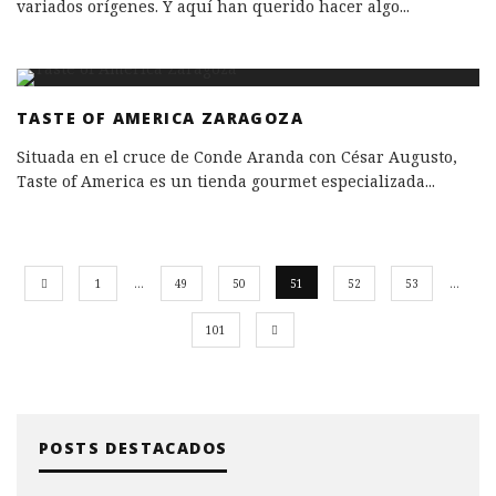
variados orígenes. Y aquí han querido hacer algo
...
TASTE OF AMERICA ZARAGOZA
Situada en el cruce de Conde Aranda con César Augusto,
Taste of America es un tienda gourmet especializada
...
1
…
49
50
51
52
53
…
101
POSTS DESTACADOS