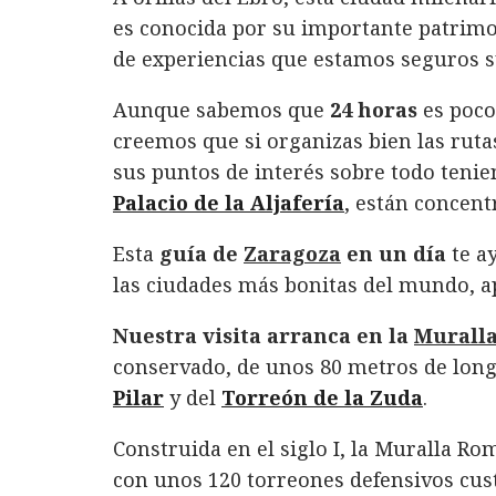
c
it
n
at
ai
m
es conocida por su importante patrimon
e
te
k
s
l
p
de experiencias que estamos seguros s
b
r
e
A
a
o
d
p
rt
Aunque sabemos que
24 horas
es poco
creemos que si organizas bien las ruta
o
I
p
ir
sus puntos de interés sobre todo teni
k
n
Palacio de la Aljafería
, están concent
Esta
guía de
Zaragoza
en un día
te a
las ciudades más bonitas del mundo, a
Nuestra visita arranca en la
Murall
conservado, de unos 80 metros de longi
Pilar
y del
Torreón de la Zuda
.
Construida en el siglo I, la Muralla R
con unos 120 torreones defensivos cu